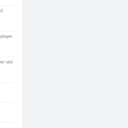
R2
player
er x64