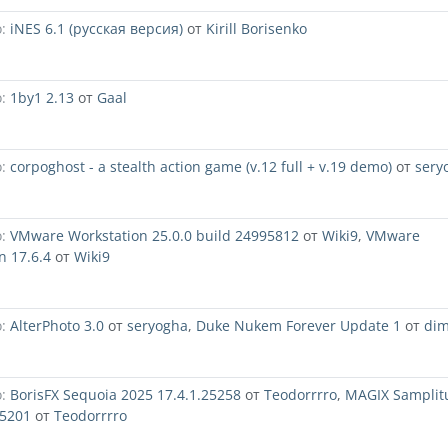
:
iNES 6.1 (русская версия)
от
Kirill Borisenko
:
1by1 2.13
от
Gaal
:
corpoghost - a stealth action game (v.12 full + v.19 demo)
от
sery
:
VMware Workstation 25.0.0 build 24995812
от
Wiki9
,
VMware
n 17.6.4
от
Wiki9
:
AlterPhoto 3.0
от
seryogha
,
Duke Nukem Forever Update 1
от
di
:
BorisFX Sequoia 2025 17.4.1.25258
от
Teodorrrro
,
MAGIX Samplit
25201
от
Teodorrrro