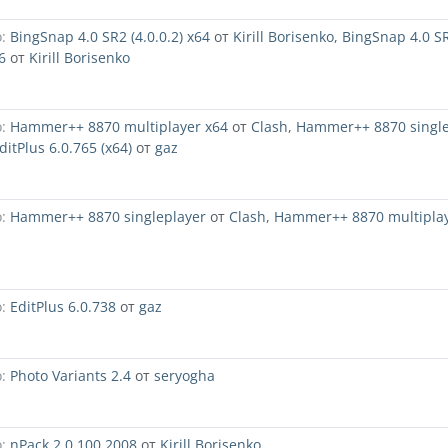
:
BingSnap 4.0 SR2 (4.0.0.2) x64
от
Kirill Borisenko
,
BingSnap 4.0 S
6
от
Kirill Borisenko
:
Hammer++ 8870 multiplayer x64
от
Clash
,
Hammer++ 8870 single
ditPlus 6.0.765 (x64)
от
gaz
:
Hammer++ 8870 singleplayer
от
Clash
,
Hammer++ 8870 multiplay
:
EditPlus 6.0.738
от
gaz
:
Photo Variants 2.4
от
seryogha
:
nPack 2.0.100.2008
от
Kirill Borisenko