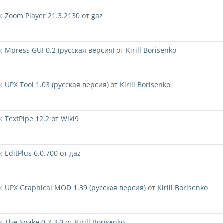
:
Zoom Player 21.3.2130
от
gaz
:
Mpress GUI 0.2 (русская версия)
от
Kirill Borisenko
:
UPX Tool 1.03 (русская версия)
от
Kirill Borisenko
:
TextPipe 12.2
от
Wiki9
:
EditPlus 6.0.700
от
gaz
:
UPX Graphical MOD 1.39 (русская версия)
от
Kirill Borisenko
:
The Snake 0.2.3.0
от
Kirill Borisenko