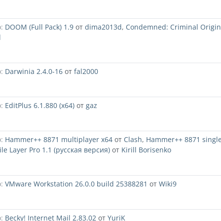
:
DOOM (Full Pack) 1.9
от
dima2013d
,
Condemned: Criminal Origin
d
:
Darwinia 2.4.0-16
от
fal2000
:
EditPlus 6.1.880 (x64)
от
gaz
:
Hammer++ 8871 multiplayer x64
от
Clash
,
Hammer++ 8871 single
ile Layer Pro 1.1 (русская версия)
от
Kirill Borisenko
:
VMware Workstation 26.0.0 build 25388281
от
Wiki9
:
Becky! Internet Mail 2.83.02
от
YuriK