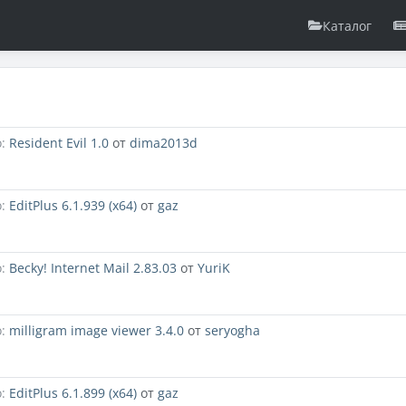
Каталог
:
Resident Evil 1.0
от
dima2013d
:
EditPlus 6.1.939 (x64)
от
gaz
:
Becky! Internet Mail 2.83.03
от
YuriK
:
milligram image viewer 3.4.0
от
seryogha
:
EditPlus 6.1.899 (x64)
от
gaz