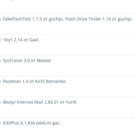
:
FakeFlashTest 1.1.5
от
guchpi
,
Flash Drive Tester 1.14
от
guchpi
:
1by1 2.14
от
Gaal
:
SysTracer 3.0
от
Meteor
:
Packman 1.0
от
Kirill Borisenko
:
Becky! Internet Mail 2.83.01
от
YuriK
:
EditPlus 6.1.836 (x64)
от
gaz