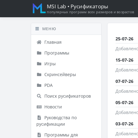
MSI Lab
• Русификаторы
популярных программ всех размеров и возрастов
МЕНЮ
25-07-26
Главная
Добавлено
Программы
15-07-26
Игры
Добавлено
Скринсейверы
07-07-26
PDA
Добавлено
Поиск русификаторов
05-07-26
Новости
Добавлено
Руководства по
03-07-26
русификации
Добавлено
Программы для