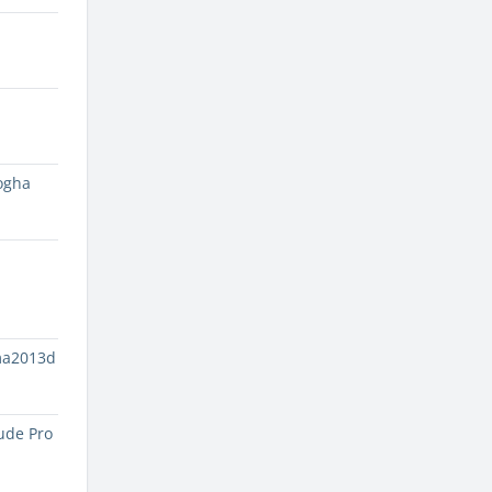
ogha
ma2013d
ude Pro