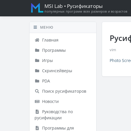
MSI Lab
• Русификаторы
популярных программ всех размеров и возрастов
МЕНЮ
Руси
Главная
Программы
vim
Игры
Photo Scre
Скринсейверы
PDA
Поиск русификаторов
Новости
Руководства по
русификации
Программы для