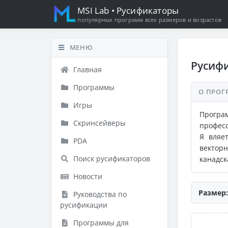
MSI Lab
• Русификаторы
популярных программ всех размеров и возрастов
МЕНЮ
Русифи
Главная
Программы
О ПРОГ
Игры
Програ
Скринсейверы
профес
Я вляе
PDA
векторн
Поиск русификаторов
канадск
Новости
Размер:
Руководства по
русификации
Программы для