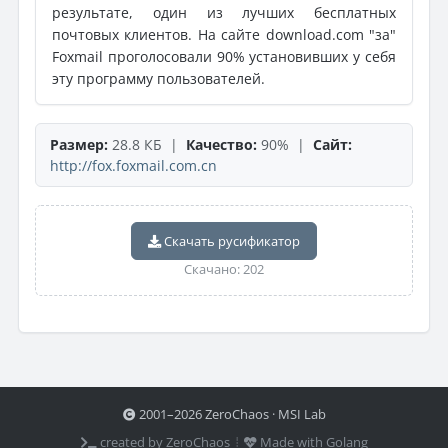
результате, один из лучших бесплатных
почтовых клиентов. На сайте download.com "за"
Foxmail проголосовали 90% установивших у себя
эту программу пользователей.
Размер:
28.8 КБ |
Качество:
90% |
Сайт:
http://fox.foxmail.com.cn
Скачать русификатор
Скачано: 202
2001–2026 ZeroChaos · MSI Lab
created by ZeroChaos ⦙
Made with Golang