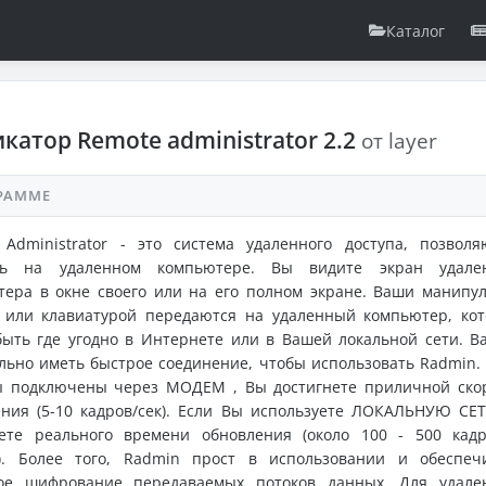
Каталог
катор Remote administrator 2.2
от layer
РАММЕ
 Administrator - это система удаленного доступа, позвол
ть на удаленном компьютере. Вы видите экран удален
тера в окне своего или на его полном экране. Ваши манипу
или клавиатурой передаются на удаленный компьютер, ко
ыть где угодно в Интернете или в Вашей локальной сети. В
льно иметь быстрое соединение, чтобы использовать Radmin.
ы подключены через МОДЕМ , Вы достигнете приличной ско
ения (5-10 кадров/cек). Если Вы используете ЛОКАЛЬНУЮ СЕ
нете реального времени обновления (около 100 - 500 кад
у). Более того, Radmin прост в использовании и обеспеч
ое шифрование передаваемых потоков данных. Для удале