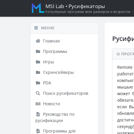
MSI Lab
• Русификаторы
популярных программ всех размеров и возрастов
МЕНЮ
Русифи
Главная
Программы
О ПРОГ
Игры
Remote
Скринсейверы
работа
компью
PDA
мышью 
Поиск русификаторов
может б
обязате
Новости
если В
обновл
Руководства по
достиг
русификации
секунд
Программы для
надежн