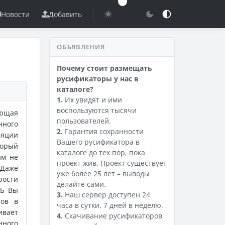
Новости
Добавить
ОБЪЯВЛЕНИЯ
Почему стоит размещать
русификаторы у нас в
каталоге?
1.
Их увидят и ими
воспользуются тысячи
яющая
пользователей.
ного
2.
Гарантия сохранности
ляции
Вашего русификатора в
торый
каталоге до тех пор, пока
ам не
проект жив. Проект существует
 Даже
уже более 25 лет – выводы
рости
делайте сами.
ТЬ Вы
3.
Наш сервер доступен 24
ров в
часа в сутки, 7 дней в неделю.
ивает
4.
Скачивание русификаторов
нного