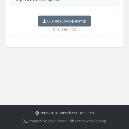
Скачать русификатор
Скачано: 152
2001–2026 ZeroChaos · MSI Lab
created by ZeroChaos ⦙
Made with Golang