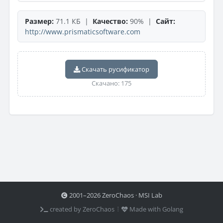
Размер:
71.1 КБ |
Качество:
90% |
Сайт:
http://www.prismaticsoftware.com
Скачать русификатор
Скачано: 175
2001–2026 ZeroChaos · MSI Lab
created by ZeroChaos ⦙
Made with Golang