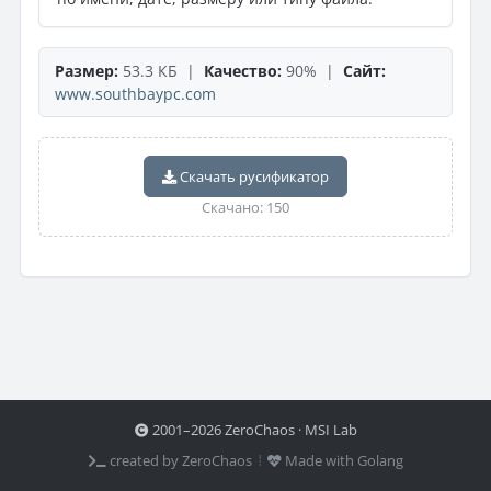
Размер:
53.3 КБ |
Качество:
90% |
Сайт:
www.southbaypc.com
Скачать русификатор
Скачано: 150
2001–2026 ZeroChaos · MSI Lab
created by ZeroChaos ⦙
Made with Golang