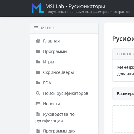
MSI Lab
• Русификаторы
популярных программ всех размеров и возрастов
МЕНЮ
Русифи
Главная
Программы
О ПРОГ
Игры
Менедж
Скринсейверы
докачки
PDA
Поиск русификаторов
Размер:
Новости
Руководства по
русификации
Программы для