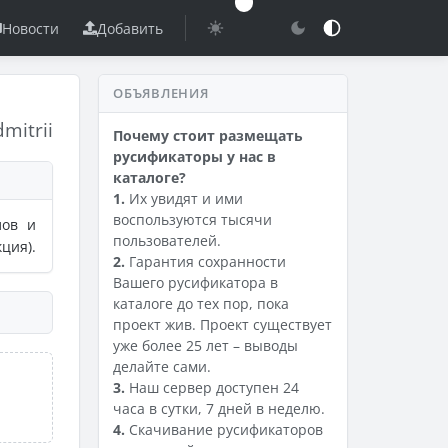
Новости
Добавить
ОБЪЯВЛЕНИЯ
dmitrii
Почему стоит размещать
русификаторы у нас в
каталоге?
1.
Их увидят и ими
воспользуются тысячи
лов и
пользователей.
ция).
2.
Гарантия сохранности
Вашего русификатора в
каталоге до тех пор, пока
проект жив. Проект существует
уже более 25 лет – выводы
делайте сами.
3.
Наш сервер доступен 24
часа в сутки, 7 дней в неделю.
4.
Скачивание русификаторов