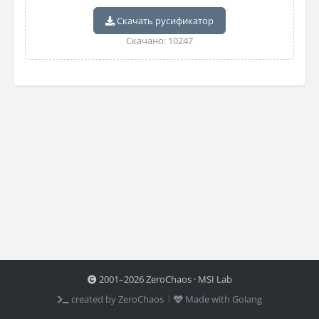
Скачать русификатор
Скачано: 10247
2001–2026 ZeroChaos · MSI Lab
created by ZeroChaos ⦙
Made with Golang