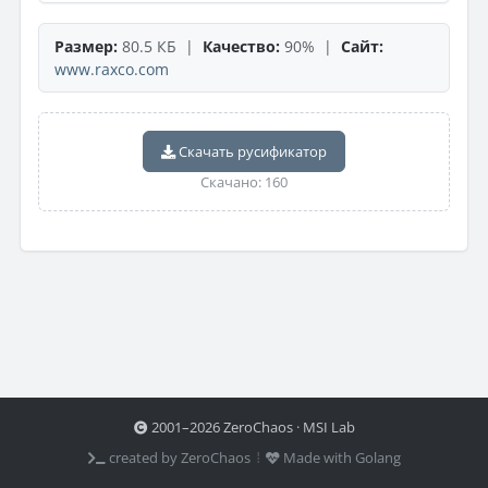
Размер:
80.5 КБ |
Качество:
90% |
Сайт:
www.raxco.com
Скачать русификатор
Скачано: 160
2001–2026 ZeroChaos · MSI Lab
created by ZeroChaos ⦙
Made with Golang