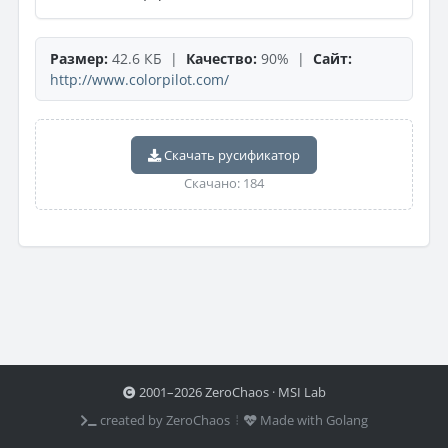
Размер:
42.6 КБ |
Качество:
90% |
Сайт:
http://www.colorpilot.com/
Скачать русификатор
Скачано: 184
2001–2026 ZeroChaos · MSI Lab
created by ZeroChaos ⦙
Made with Golang