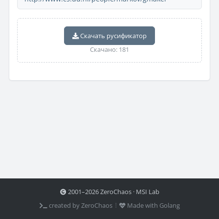
Скачать русификатор
Скачано: 181
2001–2026 ZeroChaos · MSI Lab
created by ZeroChaos ⦙
Made with Golang