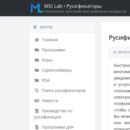
MSI Lab
• Русификаторы
популярных программ всех размеров и возрастов
МЕНЮ
Русифи
Главная
Программы
О ПРОГ
Игры
Быстры
Скринсейверы
многим
уведомл
PDA
и услуг
Поиск русификаторов
списка
электр
Новости
позволя
чтобы о
Руководства по
Вы може
русификации
они мо
Программы для
получа