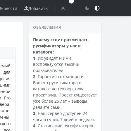
Новости
Добавить
ОБЪЯВЛЕНИЯ
Почему стоит размещать
русификаторы у нас в
каталоге?
1.
Их увидят и ими
воспользуются тысячи
уемый
пользователей.
, для
2.
Гарантия сохранности
делия
Вашего русификатора в
ьшими
каталоге до тех пор, пока
анной
проект жив. Проект существует
r Pro
уже более 25 лет – выводы
вера,
делайте сами.
ожно.
3.
Наш сервер доступен 24
мены,
часа в сутки, 7 дней в неделю.
ждого
4.
Скачивание русификаторов
ь все