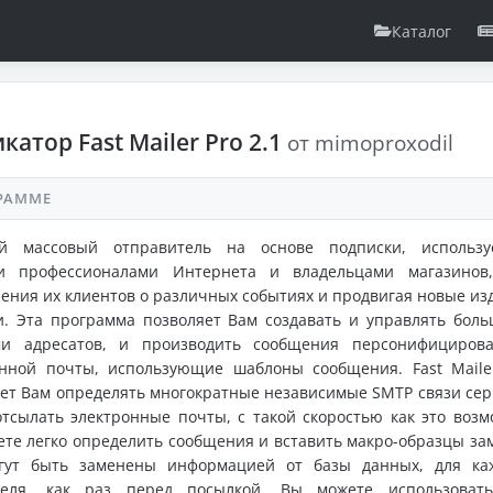
Каталог
катор Fast Mailer Pro 2.1
от mimoproxodil
РАММЕ
й массовый отправитель на основе подписки, использ
и профессионалами Интернета и владельцами магазинов
ения их клиентов о различных событиях и продвигая новые из
и. Эта программа позволяет Вам создавать и управлять бол
ми адресатов, и производить сообщения персонифициров
онной почты, использующие шаблоны сообщения. Fast Maile
ет Вам определять многократные независимые SMTP связи сер
тсылать электронные почты, с такой скоростью как это возм
те легко определить сообщения и вставить макро-образцы за
гут быть заменены информацией от базы данных, для ка
теля, как раз перед посылкой. Вы можете использоват