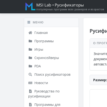
MSI Lab
• Русификаторы
популярных программ всех размеров и возрастов
МЕНЮ
Русифи
Главная
Программы
О ПРОГ
Игры
Значит
Скринсейверы
докумен
автовст
PDA
Поиск русификаторов
Размер:
Новости
Руководства по
русификации
Программы для