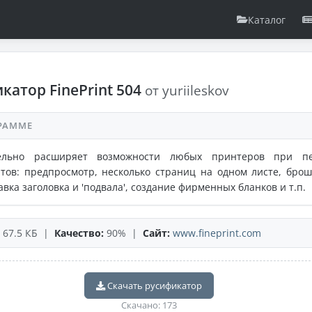
Каталог
катор FinePrint 504
от yuriileskov
РАММЕ
ельно расширяет возможности любых принтеров при пе
тов: предпросмотр, несколько страниц на одном листе, бро
авка заголовка и 'подвала', создание фирменных бланков и т.п.
67.5 КБ |
Качество:
90% |
Сайт:
www.fineprint.com
Скачать русификатор
Скачано: 173