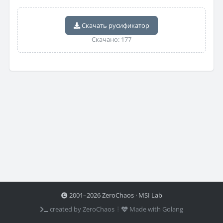
Скачать русификатор
Скачано: 177
2001–2026 ZeroChaos · MSI Lab
created by ZeroChaos ⦙
Made with Golang