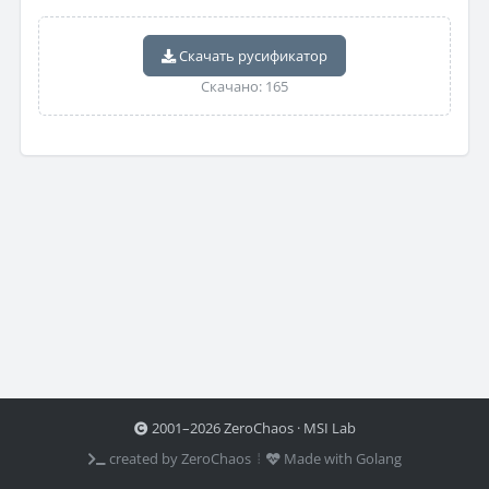
Скачать русификатор
Скачано: 165
2001–2026 ZeroChaos · MSI Lab
created by ZeroChaos ⦙
Made with Golang