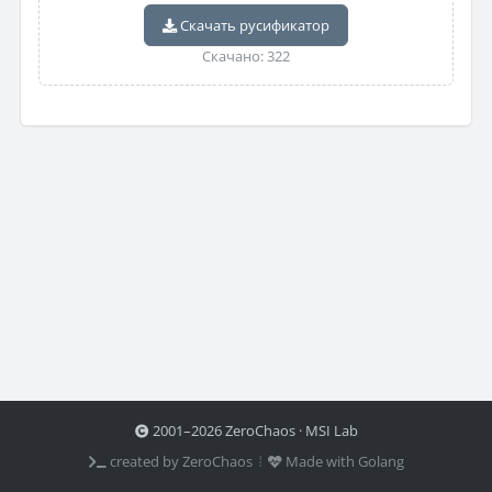
Скачать русификатор
Скачано: 322
2001–2026 ZeroChaos · MSI Lab
created by ZeroChaos ⦙
Made with Golang