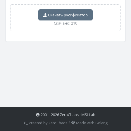
Скачать русификатор
Скачано: 210
2001–2026 ZeroChaos · MSI Lab
created by ZeroChaos ⦙
Made with Golang