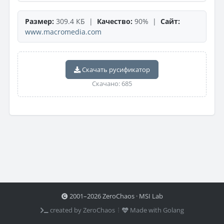
Размер:
309.4 КБ |
Качество:
90% |
Сайт:
www.macromedia.com
Скачать русификатор
Скачано: 685
2001–2026 ZeroChaos · MSI Lab
created by ZeroChaos ⦙
Made with Golang