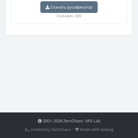
Скачать русификатор
Скачано: 209
2001–2026 ZeroChaos · MSI Lab
created by ZeroChaos ⦙
Made with Golang