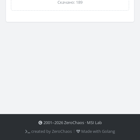
Скачано: 189
2001–2026 ZeroChaos · MSI Lab
created by ZeroChaos ⦙
Made with Golang