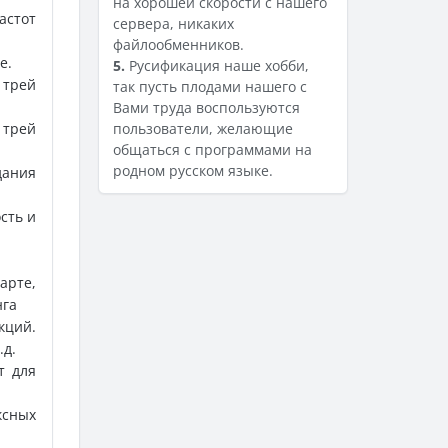
на хорошей скорости с нашего
астот
сервера, никаких
файлообменников.
е.
5.
Русификация наше хобби,
 трей
так пусть плодами нашего с
Вами труда воспользуются
 трей
пользователи, желающие
общаться с программами на
родном русском языке.
дания
сть и
арте,
нга
кций.
.д.
т для
ксных