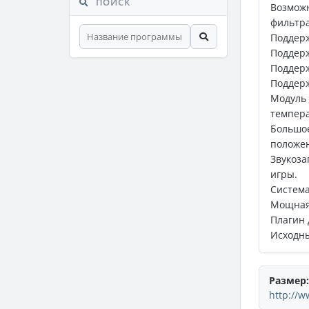
ПОИСК
Возмож
фильтра
Поддерж
Поддер
Поддерж
Поддер
Модуль
темпера
Большо
положен
Звукоза
игры.
Система
Мощная 
Плагин 
Исходны
Размер:
http://w