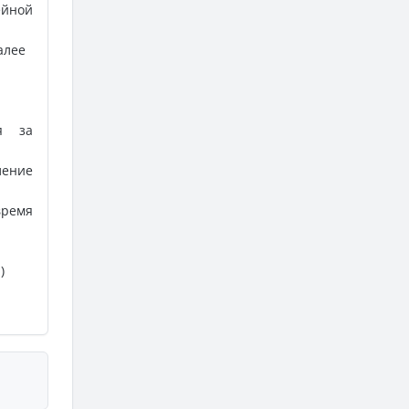
йной
алее
я за
ение
время
)