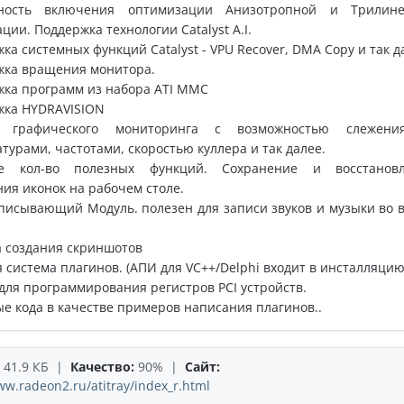
ность включения оптимизации Анизотропной и Трилине
ции. Поддержка технологии Catalyst A.I.
ка системных функций Catalyst - VPU Recover, DMA Copy и так д
жка вращения монитора.
ка программ из набора ATI MMC
жка HYDRAVISION
 графического мониторинга с возможностью слежени
турами, частотами, скоростью куллера и так далее.
е кол-во полезных функций. Сохранение и восстановл
ия иконок на рабочем столе.
писывающий Модуль. полезен для записи звуков и музыки во 
 создания скриншотов
система плагинов. (АПИ для VC++/Delphi входит в инсталляцию
для программирования регистров PCI устройств.
е кода в качестве примеров написания плагинов..
41.9 КБ |
Качество:
90% |
Сайт:
ww.radeon2.ru/atitray/index_r.html