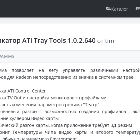
Каталог
катор ATI Tray Tools 1.0.2.640
от tim
РАММЕ
мма позволяет на лету управлять различными настрой
ов для Radeon непосредственно из значка в системном трее.
ка ATI Control Center
ка TV Out и настройка мониторов с профайлами
ость изменения параметров режима "Театр"
ровневый разгон с возможностью создания профайлов , вк
ние куллером Видео карты
ический разгон карты, когда приложение требует 3Д режим
ринг Температуры чипа видео карты и второго температу
, обычно называемого Environment.