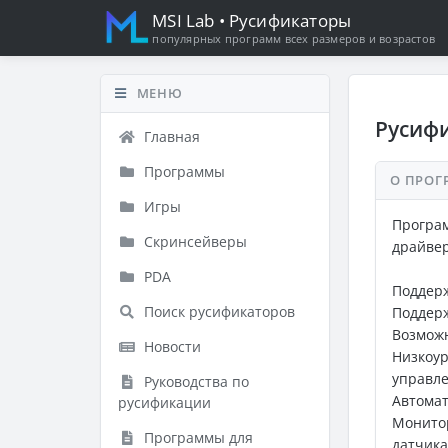
MSI Lab
• Русификаторы
популярных программ всех размеров и возрастов
МЕНЮ
Русифи
Главная
Программы
О ПРОГ
Игры
Програ
Скринсейверы
драйвер
PDA
Поддерж
Поиск русификаторов
Поддерж
Возможн
Новости
Низкоу
управле
Руководства по
Автомат
русификации
Монито
Программы для
датчика