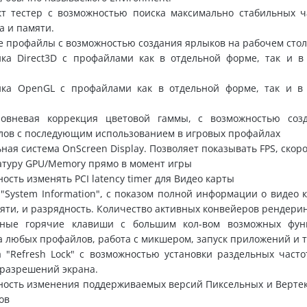
кт тестер с возможностью поиска максимально стабильных ч
а и памяти.
 профайлы с возможностью создания ярлыков на рабочем стол
йка Direct3D с профайлами как в отдельной форме, так и в
йка OpenGL с профайлами как в отдельной форме, так и в
ровневая коррекция цветовой гаммы, с возможностью соз
лов с последующим использованием в игровых профайлах
ная система OnScreen Display. Позволяет показывать FPS, скоро
туру GPU/Memory прямо в момент игры
ость изменять PCI latency timer для Видео карты
"System Information", с показом полной информации о видео к
яти, и разрядность. Количество активных конвейеров рендери
ьные горячие клавиши с большим кол-вом возможных фун
а любых профайлов, работа с микшером, запуск приложений и т
 "Refresh Lock" с возможностью установки раздельных часто
разрешений экрана.
ность изменения поддерживаемых версий Пиксельных и Верте
ов