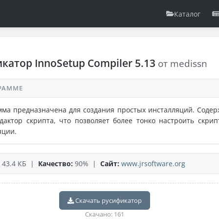
Каталог
катор InnoSetup Compiler 5.13
от medissn
РАММЕ
ма предназначена для создания простых инсталляций. Содер
дактор скрипта, что позволяет более тонко настроить скрип
яции.
43.4 КБ |
Качество:
90% |
Сайт:
www.jrsoftware.org
Скачать русификатор
Скачано: 161