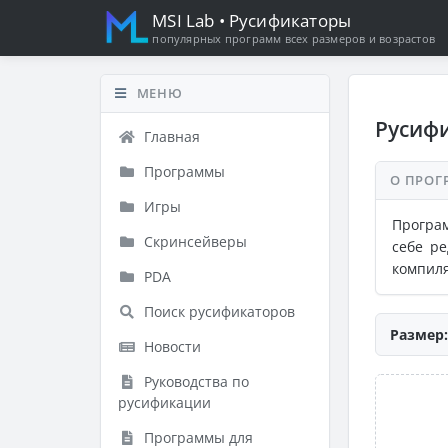
MSI Lab
• Русификаторы
популярных программ всех размеров и возрастов
МЕНЮ
Русифи
Главная
Программы
О ПРОГ
Игры
Програм
Скринсейверы
себе ре
компил
PDA
Поиск русификаторов
Размер:
Новости
Руководства по
русификации
Программы для