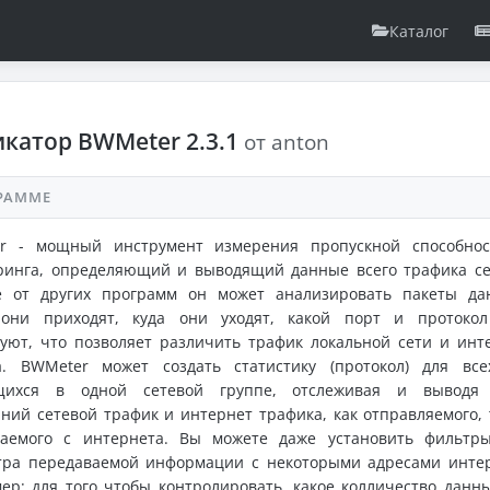
Каталог
катор BWMeter 2.3.1
от anton
РАММЕ
r - мощный инструмент измерения пропускной способно
ринга, определяющий и выводящий данные всего трафика се
е от других программ он может анализировать пакеты да
 они приходят, куда они уходят, какой порт и протоко
уют, что позволяет различить трафик локальной сети и инт
а. BWMeter может создать статистику (протокол) для вс
щихся в одной сетевой группе, отслеживая и выводя 
ний сетевой трафик и интернет трафика, как отправляемого, 
ваемого с интернета. Вы можете даже установить фильтр
тра передаваемой информации с некоторыми адресами инте
ер: для того чтобы контролировать, какое колличество данн