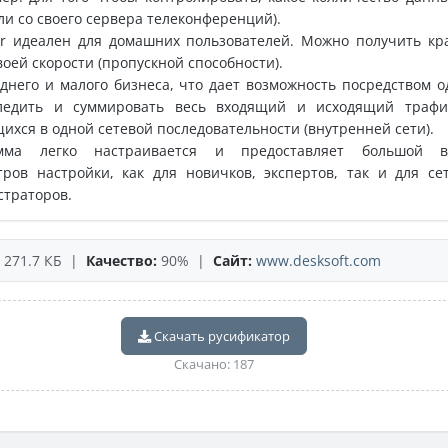
ли со своего сервера телеконференций).
r идеален для домашних пользователей. Можно получить кр
воей скорости (пропускной способности).
днего и малого бизнеса, что дает возможность посредством о
ледить и суммировать весь входящий и исходящий траф
ихся в одной сетевой последовательности (внутренней сети).
мма легко настраивается и предоставляет большой в
ров настройки, как для новичков, экспертов, так и для се
траторов.
271.7 КБ |
Качество:
90% |
Сайт:
www.desksoft.com
Скачать русификатор
Скачано: 187