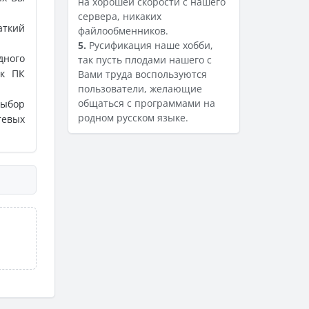
на хорошей скорости с нашего
сервера, никаких
аткий
файлообменников.
5.
Русификация наше хобби,
дного
так пусть плодами нашего с
ик ПК
Вами труда воспользуются
пользователи, желающие
общаться с программами на
ыбор
родном русском языке.
тевых