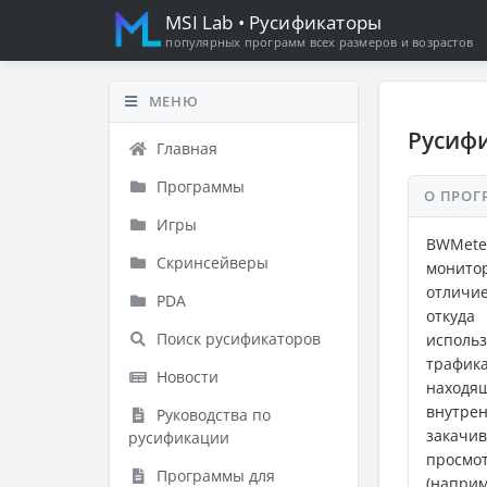
MSI Lab
• Русификаторы
популярных программ всех размеров и возрастов
МЕНЮ
Русифи
Главная
Программы
О ПРОГ
Игры
BWMete
Скринсейверы
монито
отличи
PDA
откуда
Поиск русификаторов
использ
трафик
Новости
находя
внутрен
Руководства по
закачи
русификации
просмо
Программы для
(наприм