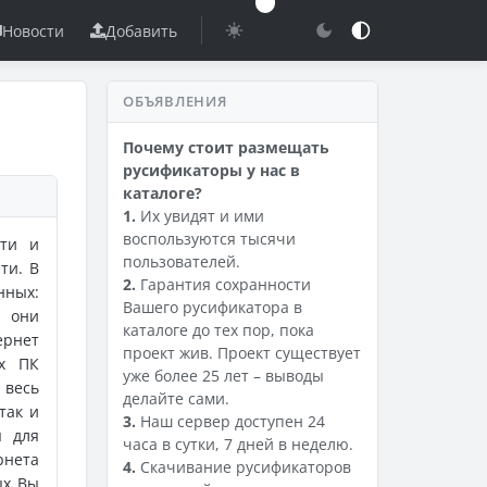
Новости
Добавить
ОБЪЯВЛЕНИЯ
Почему стоит размещать
русификаторы у нас в
каталоге?
1.
Их увидят и ими
воспользуются тысячи
сти и
пользователей.
ти. В
2.
Гарантия сохранности
нных:
Вашего русификатора в
л они
каталоге до тех пор, пока
ернет
проект жив. Проект существует
ех ПК
уже более 25 лет – выводы
весь
делайте сами.
так и
3.
Наш сервер доступен 24
ы для
часа в сутки, 7 дней в неделю.
рнета
4.
Скачивание русификаторов
ых Вы