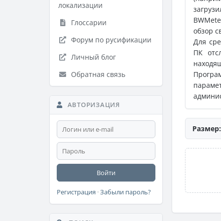
локализации
загрузи
BWMete
Глоссарии
обзор с
Форум по русификации
Для сре
ПК отс
Личный блог
находящ
Обратная связь
Програ
парамет
админис
АВТОРИЗАЦИЯ
Размер:
Войти
Регистрация
·
Забыли пароль?