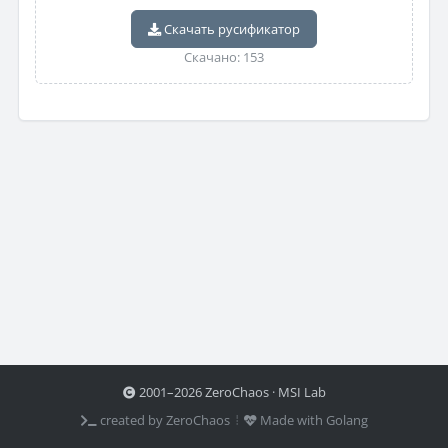
Скачать русификатор
Скачано: 153
2001–2026 ZeroChaos · MSI Lab
created by ZeroChaos ⦙
Made with Golang