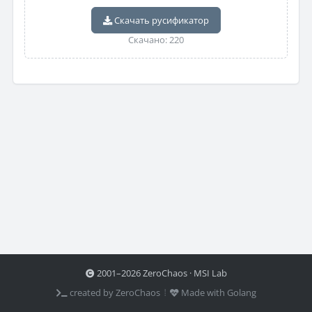
Скачать русификатор
Скачано: 220
2001–2026 ZeroChaos · MSI Lab
created by ZeroChaos ⦙
Made with Golang