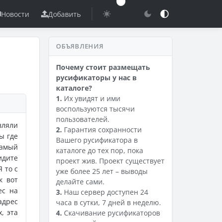
Новости
Добавить
ОБЪЯВЛЕНИЯ
Почему стоит размещать
русификаторы у нас в
каталоге?
1.
Их увидят и ими
воспользуются тысячи
пользователей.
вляли
2.
Гарантия сохранности
ы где
Вашего русификатора в
Самый
каталоге до тех пор, пока
идите
проект жив. Проект существует
 то с
уже более 25 лет – выводы
к вот
делайте сами.
ес на
3.
Наш сервер доступен 24
адрес
часа в сутки, 7 дней в неделю.
, эта
4.
Скачивание русификаторов