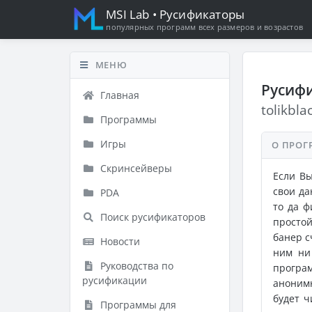
MSI Lab
• Русификаторы
популярных программ всех размеров и возрастов
МЕНЮ
Русифи
Главная
tolikbla
Программы
Игры
О ПРОГ
Скринсейверы
Если Вы
свои д
PDA
то да ф
Поиск русификаторов
просто
банер с
Новости
ним ни
Руководства по
програ
русификации
аноним
будет ч
Программы для