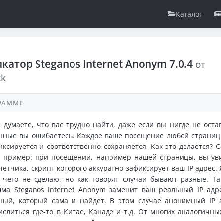
Каталог
катор Steganos Internet Anonym 7.0.4
от
ck
РАММЕ
 думаете, что вас трудно найти, даже если вы нигде не оста
анные вы ошибаетесь. Каждое ваше посещение любой страниц
иксируется и соответственно сохраняется. Как это делается? 
й пример: при посещении, например нашей страницы, вы ув
четчика, скрипт которого аккуратно зафиксирует ваш IP адрес. Я
 чего не сделаю, но как говорят случаи бывают разные. Та
мма Steganos Internet Anonym заменит ваш реальный IP адр
ный, который сама и найдет. В этом случае анонимный IP 
ислиться где-то в Китае, Канаде и т.д. От многих аналогичных