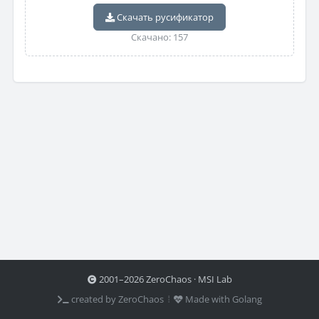
Скачать русификатор
Скачано: 157
2001–2026 ZeroChaos · MSI Lab
created by ZeroChaos ⦙
Made with Golang