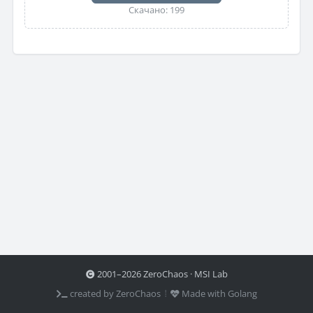
Скачано: 199
2001–2026 ZeroChaos · MSI Lab
created by ZeroChaos ⦙
Made with Golang