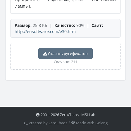
лампы).
Размер:
25.8 КБ |
Качество:
90% |
Сайт:
http://eusoftware.com/e30.htm
Скачать русификатор
Скачано: 211
2001–2026 ZeroChaos · MSI Lab
created by ZeroChaos ⦙
Made with Golang