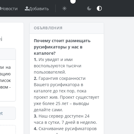
Новости
Добавить
ОБЪЯВЛЕНИЯ
i
Почему стоит размещать
русификаторы у нас в
каталоге?
1.
Их увидят и ими
воспользуются тысячи
ли на
пользователей.
мацию
2.
Гарантия сохранности
писок
Вашего русификатора в
вом -
каталоге до тех пор, пока
проект жив. Проект существует
уже более 25 лет – выводы
делайте сами.
et
3.
Наш сервер доступен 24
часа в сутки, 7 дней в неделю.
4.
Скачивание русификаторов