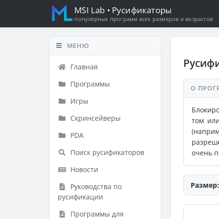
MSI Lab
• Русификаторы
популярных программ всех размеров и возрастов
МЕНЮ
Русифи
Главная
Программы
О ПРОГ
Игры
Блокир
Скринсейверы
том ил
(наприм
PDA
разреше
Поиск русификаторов
очень п
Новости
Размер:
Руководства по
русификации
Программы для