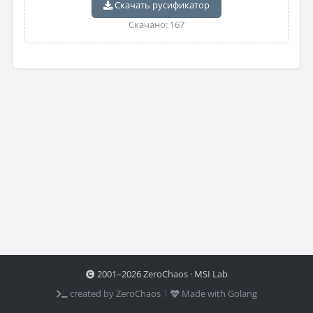
Скачать русификатор
Скачано: 167
2001–2026 ZeroChaos · MSI Lab
created by ZeroChaos ⦙
Made with Golang