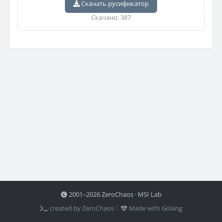
Скачать русификатор
Скачано: 387
2001–2026 ZeroChaos · MSI Lab
created by ZeroChaos ⦙
Made with Golang