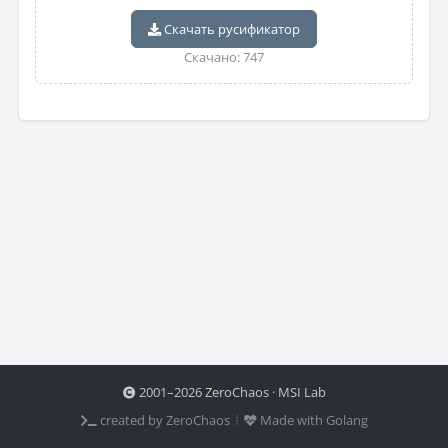
Скачать русификатор
Скачано: 747
2001–2026 ZeroChaos · MSI Lab
created by ZeroChaos ⦙
Made with Golang