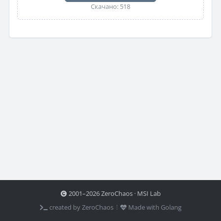
Скачано: 518
2001–2026 ZeroChaos · MSI Lab
created by ZeroChaos ⦙
Made with Golang