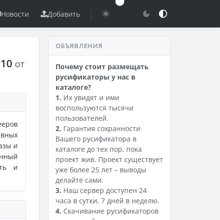
Новости
Добавить
ОБЪЯВЛЕНИЯ
210
от
Почему стоит размещать
русификаторы у нас в
каталоге?
1.
Их увидят и ими
воспользуются тысячи
пользователей.
ееров
2.
Гарантия сохранности
авных
Вашего русификатора в
азы и
каталоге до тех пор, пока
анный
проект жив. Проект существует
ить и
уже более 25 лет – выводы
делайте сами.
3.
Наш сервер доступен 24
часа в сутки, 7 дней в неделю.
4.
Скачивание русификаторов