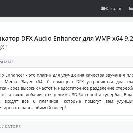
Каталог
катор DFX Audio Enhancer для WMP x64 9.
gXP
РАММЕ
io Enhancer - это плагин для улучшения качества звучания пл
s Media Player x64. С помощью DFX устраняются два гл
тка - срез высоких частот и недостаточное разделение стереоб
ины, а также добавляются режимы 3D Surround и супербас. В д
к входят все 6 плагинов, которые помогут вам улучш
изировать ваш любимый плеер!
ФИКАТОРЕ