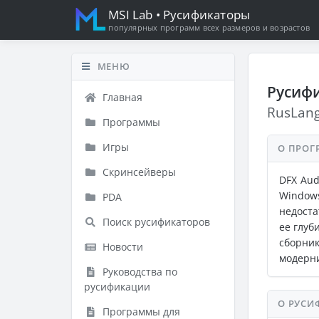
MSI Lab
• Русификаторы
популярных программ всех размеров и возрастов
МЕНЮ
Русифи
Главная
RusLan
Программы
Игры
О ПРОГ
Скринсейверы
DFX Aud
Window
PDA
недоста
Поиск русификаторов
ее глуб
сборни
Новости
модерн
Руководства по
русификации
О РУСИ
Программы для