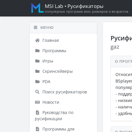
MSI Lab
• Русификаторы
популярных программ всех размеров и возрастов
МЕНЮ
Русифи
Главная
gaz
Программы
Игры
О ПРОГ
Скринсейверы
Относи
BSplay
PDA
популяр
Поиск русификаторов
- подде
- низки
Новости
- налич
Руководства по
- удобн
русификации
Программы для