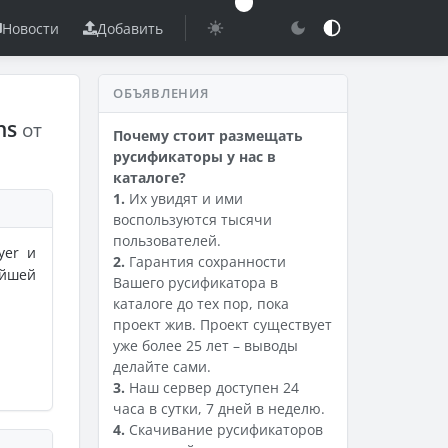
Новости
Добавить
ОБЪЯВЛЕНИЯ
ns
от
Почему стоит размещать
русификаторы у нас в
каталоге?
1.
Их увидят и ими
воспользуются тысячи
пользователей.
yer и
2.
Гарантия сохранности
йшей
Вашего русификатора в
каталоге до тех пор, пока
проект жив. Проект существует
уже более 25 лет – выводы
делайте сами.
3.
Наш сервер доступен 24
часа в сутки, 7 дней в неделю.
4.
Скачивание русификаторов