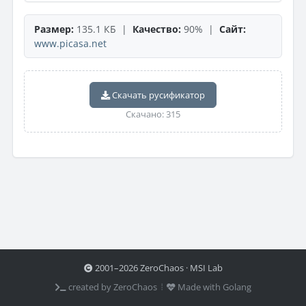
Размер:
135.1 КБ |
Качество:
90% |
Сайт:
www.picasa.net
Скачать русификатор
Скачано: 315
2001–2026 ZeroChaos · MSI Lab
created by ZeroChaos ⦙
Made with Golang