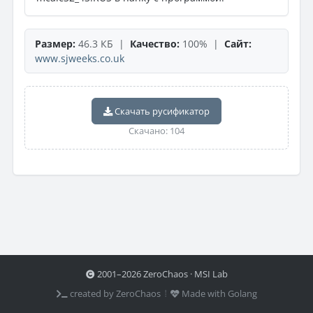
Размер:
46.3 КБ |
Качество:
100% |
Сайт:
www.sjweeks.co.uk
Скачать русификатор
Скачано: 104
2001–2026 ZeroChaos · MSI Lab
created by ZeroChaos ⦙
Made with Golang