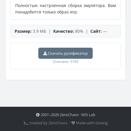
Полностью настроенная сборка эмулятора. Вам
понадобится только образ игр.
Размер:
3.9 МБ |
Качество:
80% |
Сайт:
—
Скачать русификатор
Скачано: 5192
2001–2026 ZeroChaos · MSI Lab
created by ZeroChaos ⦙
Made with Golang