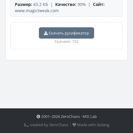
Размер:
43.2 КБ |
Качество:
90% |
Сайт:
www.magictweak.com
Скачать русификатор
Скачано: 152
2001–2026 ZeroChaos · MSI Lab
created by ZeroChaos ⦙
Made with Golang