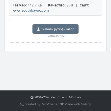
Размер:
112.7 КБ |
Качество:
90% |
Сайт:
www.southbaypc.com
Скачать русификатор
Скачано: 166
2001–2026 ZeroChaos · MSI Lab
created by ZeroChaos ⦙
Made with Golang