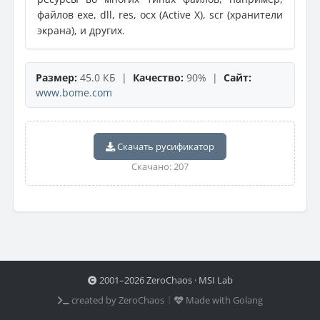
файлов exe, dll, res, ocx (Active X), scr (хранители
экрана), и других.
Размер:
45.0 КБ |
Качество:
90% |
Сайт:
www.bome.com
Скачать русификатор
Скачано: 207
2001–2026 ZeroChaos · MSI Lab
created by ZeroChaos ⦙
Made with Golang