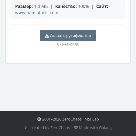
Размер:
1.0 МБ |
Качество:
100% |
Сайт:
www.hansotools.com
Скачать русификатор
Скачано: 80
2001–2026 ZeroChaos · MSI Lab
created by ZeroChaos ⦙
Made with Golang