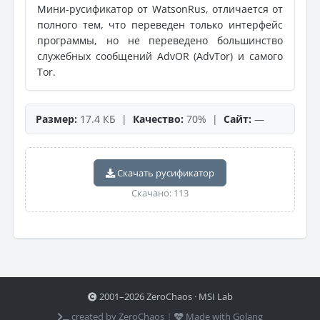
Мини-русификатор от WatsonRus, отличается от
полного тем, что переведен только интерфейс
программы, но не переведено большинство
служебных сообщений AdvOR (AdvTor) и самого
Tor.
Размер:
17.4 КБ |
Качество:
70% |
Сайт:
—
Скачать русификатор
Скачано: 113
2001–2026 ZeroChaos · MSI Lab
created by ZeroChaos ⦙
Made with Golang