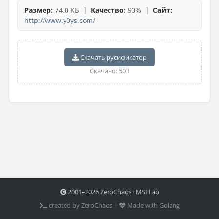
Размер:
74.0 КБ |
Качество:
90% |
Сайт:
http://www.y0ys.com/
Скачать русификатор
Скачано: 503
2001–2026 ZeroChaos · MSI Lab
created by ZeroChaos ⦙
Made with Golang