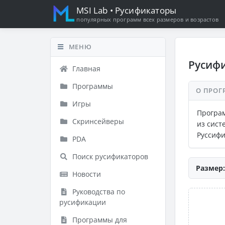
MSI Lab
• Русификаторы
популярных программ всех размеров и возрастов
МЕНЮ
Русифи
Главная
Программы
О ПРОГ
Игры
Програм
Скринсейверы
из сист
Руссифи
PDA
Поиск русификаторов
Размер:
Новости
Руководства по
русификации
Программы для