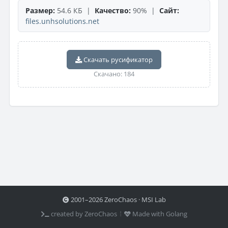
Размер:
54.6 КБ |
Качество:
90% |
Сайт:
files.unhsolutions.net
Скачать русификатор
Скачано: 184
2001–2026 ZeroChaos · MSI Lab
created by ZeroChaos ⦙
Made with Golang