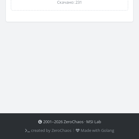
Скачано: 231
2001–2026 ZeroChaos · MSI Lab
created by ZeroChaos ⦙
Made with Golang